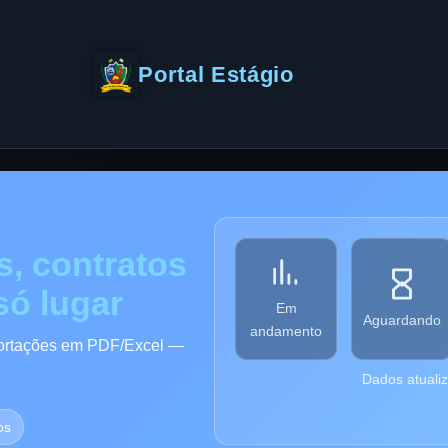
Portal Estágio
s, contratos
só lugar
Em
Aguardando
andamento
xportações em PDF/Excel —
Dados atuali
os