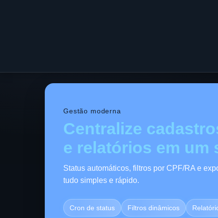
Gestão moderna
Centralize cadastro
e relatórios em um 
Status automáticos, filtros por CPF/RA e e
tudo simples e rápido.
Cron de status
Filtros dinâmicos
Relatóri