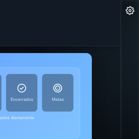
Encerrados
Metas
zados diariamente